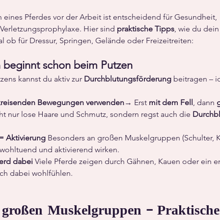
eines Pferdes vor der Arbeit ist entscheidend für Gesundheit, 
Verletzungsprophylaxe. Hier sind 
praktische Tipps
, wie du dein
 ob für Dressur, Springen, Gelände oder Freizeitreiten:
 beginnt schon beim Putzen
ens kannst du aktiv zur 
Durchblutungsförderung
 beitragen – i
 kreisenden Bewegungen verwenden
→ Erst 
mit dem Fell
, dann 
cht nur lose Haare und Schmutz, sondern regst auch die 
Durchb
.
= Aktivierung 
Besonders an großen Muskelgruppen (Schulter, K
n wohltuend und aktivierend wirken.
erd dabei 
Viele Pferde zeigen durch Gähnen, Kauen oder ein e
ich dabei wohlfühlen.
großen Muskelgruppen – Praktisch