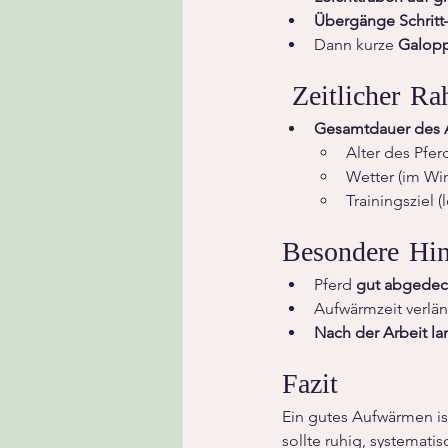
Übergänge Schritt–
Dann kurze 
Galop
 Zeitlicher R
Gesamtdauer des 
Alter des Pfer
Wetter (im Win
Trainingsziel (
Besondere Hin
Pferd 
gut abgedec
Aufwärmzeit verlän
Nach der Arbeit l
Fazit
Ein gutes Aufwärmen is
sollte ruhig, systemati