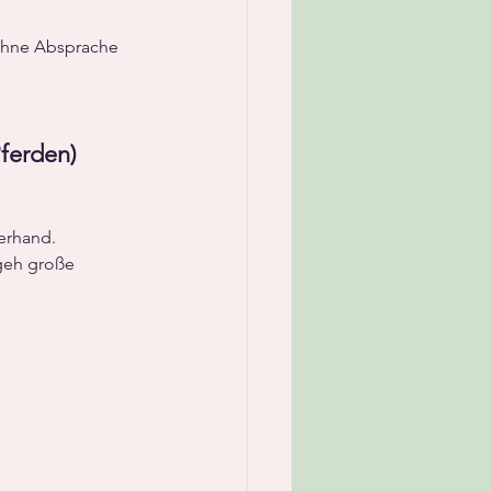
ohne Absprache 
Pferden)
erhand.
geh große 