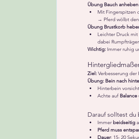
Übung
Bauch anheben 
Mit Fingerspitzen 
→ Pferd wölbt den
Übung Brustkorb hebe
Leichter Druck mi
dabei Rumpfträge
Wichtig:
 Immer ruhig u
Hintergliedmaße
Ziel:
 Verbesserung der
Übung:
Bein nach hinte
Hinterbein vorsic
Achte auf 
Balance
Darauf solltest du
Immer 
beidseitig
 
Pferd muss entspa
Dauer
: 15- 20 Sek