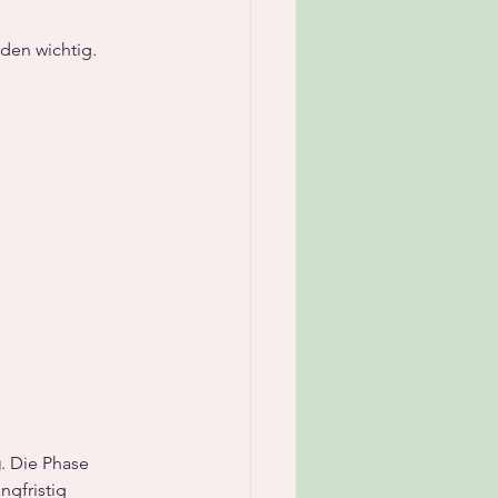
rden wichtig.
g
. Die Phase 
gfristig 