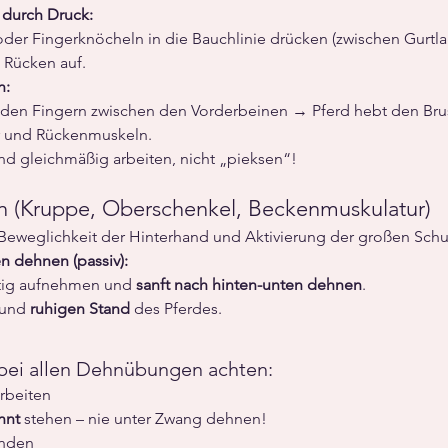
durch Druck:
oder Fingerknöcheln in die Bauchlinie drücken (zwischen Gurtla
 Rücken auf.
n:
t den Fingern zwischen den Vorderbeinen → Pferd hebt den Bru
r und Rückenmuskeln.
nd gleichmäßig arbeiten, nicht „pieksen“!
n (Kruppe, Oberschenkel, Beckenmuskulatur)
 Beweglichkeit der Hinterhand und Aktivierung der großen Sc
n dehnen (passiv):
htig aufnehmen und 
sanft nach hinten-unten dehnen
.
 und 
ruhigen Stand
 des Pferdes.
 bei allen Dehnübungen achten:
arbeiten
nnt
 stehen – nie unter Zwang dehnen!
unden