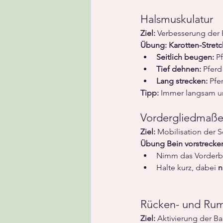
Halsmuskulatur
Ziel:
 Verbesserung der
Übung:
Karotten-Stret
Seitlich beugen:
 P
Tief dehnen:
 Pfer
Lang strecken:
 Pfe
Tipp:
 Immer langsam un
Vordergliedmaßen
Ziel:
 Mobilisation der S
Übung
Bein vorstrecken
Nimm das Vorderbe
Halte kurz, dabei 
n
Rücken- und Rum
Ziel:
 Aktivierung der 