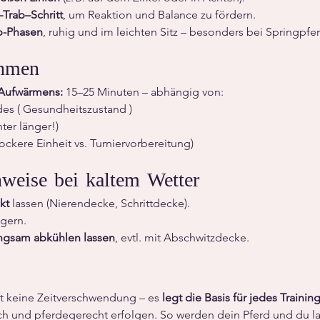
Trab–Schritt
, um Reaktion und Balance zu fördern.
p-Phasen
, ruhig und im leichten Sitz – besonders bei Springpfe
ahmen
Aufwärmens:
 15–25 Minuten – abhängig von:
des ( Gesundheitszustand ) 
ter länger!)
lockere Einheit vs. Turniervorbereitung)
weise bei kaltem Wetter
kt
 lassen (Nierendecke, Schrittdecke).
gern.
angsam abkühlen lassen
, evtl. mit Abschwitzdecke.
t keine Zeitverschwendung – es 
legt die Basis für jedes Trainin
sch und pferdegerecht erfolgen. So werden dein Pferd und du lan