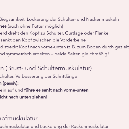
 Biegsamkeit, Lockerung der Schulter- und Nackenmuskeln
ches
 (auch ohne Futter möglich)
ferd dreht den Kopf zu Schulter, Gurtlage oder Flanke
d senkt den Kopf zwischen die Vorderbeine
rd streckt Kopf nach vorne-unten (z. B. zum Boden durch geziel
d symmetrisch arbeiten – beide Seiten gleichmäßig!
 (Brust- und Schultermuskulatur)
chulter, Verbesserung der Schrittlänge
 (passiv):
in auf und 
führe es sanft nach vorne-unten
icht nach unten ziehen!
pfmuskulatur
Bauchmuskulatur und Lockerung der Rückenmuskulatur