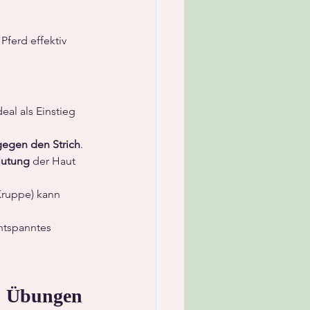
 Pferd effektiv 
deal als Einstieg 
gegen den Strich
. 
lutung
 der Haut 
ruppe) kann 
ntspanntes 
e Übungen