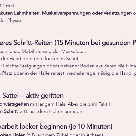
3-4 mal 
akuten Lahmheiten, Muskelverspannungen oder Verletzungen
 
der Physio
eres Schritt-Reiten (15 Minuten bei gesunden 
egen, erste Mobilisierung der Muskulatur.
der Hand oder reite locker im Schritt.
: Leichte Steigungen oder unebener Boden aktivieren die Hint
Platz oder in der Halle reitest, wechsle regelmäßig die Hand, 
Sattel – aktiv geritten
Vorwärtsgehen
 mit langem Hals. Aber bleib im Takt !!!
 Schritt
, z. B. aus dem Halten anreiten.
arbeit locker beginnen (je 10 Minuten)
roßen Linien
 (z. B. auf dem Zirkel oder in Achten).